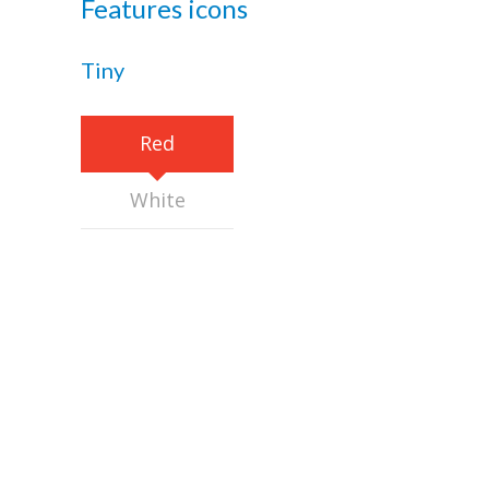
Features icons
-- De 5 a 7 años Fiestas de Cumpleaños
Tiny
-- De 8 a 9 años Animaciones para primaria
-- Teens
Red
Alquileres
White
Eventos
Novedades
Contacto