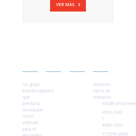
VER MÁS
CARTOON
NOVEDADES
ADICIONALES
CONTACTO
Juegos
Inflables
Mecánicos.
para
Reloj.
Juegos
info@cartooneve
Caballo
de
Loco
Pileta
4585.2430
I
4586.1603
Inflables
Inflables
Acuáticos
15.5596.2683